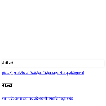
Sponsored
ये भी पढ़ें
होम
बड़ी ख़बरें
टॉप वीडियो
देश-विदेश
क्राइम
खेल कूद
शिक्षा
धर्म
राज्य
उत्तर प्रदेश
उत्तराखंड
मध्यप्रदेश
छत्तीसगढ़
बिहार
झारखंड