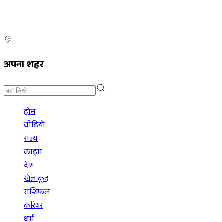
अपना शहर
होम
वीडियो
राज्य
क्राइम
देश
खेल कूद
राशिफल
करियर
धर्म