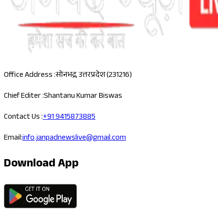
Office Address :
सोनभद्र, उत्तरप्रदेश (231216)
Chief Editer :
Shantanu Kumar Biswas
Contact Us :
+91 9415873885
Email:
info.janpadnewslive@gmail.com
Download App