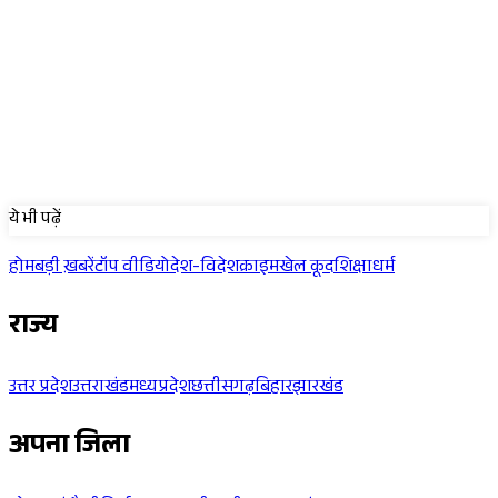
Sponsored
ये भी पढ़ें
होम
बड़ी ख़बरें
टॉप वीडियो
देश-विदेश
क्राइम
खेल कूद
शिक्षा
धर्म
राज्य
उत्तर प्रदेश
उत्तराखंड
मध्यप्रदेश
छत्तीसगढ़
बिहार
झारखंड
अपना जिला