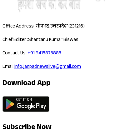
Office Address :
सोनभद्र, उत्तरप्रदेश (231216)
Chief Editer :
Shantanu Kumar Biswas
Contact Us :
+91 9415873885
Email:
info.janpadnewslive@gmail.com
Download App
Subscribe Now