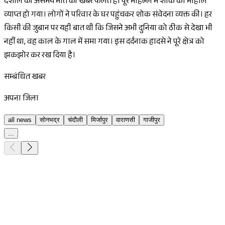
दर्शील की असमय मौत की खबर फैलते ही पूरे मोहल्ले में शोक का माहौल
व्याप्त हो गया। लोगों ने परिवार के घर पहुंचकर शोक संवेदना व्यक्त की। हर
किसी की जुबान पर यही बात थी कि जिसने अभी दुनिया को ठीक से देखा भी
नहीं था, वह काल के गाल में समा गया। इस दर्दनाक हादसे ने पूरे क्षेत्र को
झकझोर कर रख दिया है।
सम्बंधित खबर
अपना जिला
all news
सोनभद्र
चंदौली
मिर्जापुर
वाराणसी
गाजीपुर
...