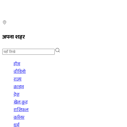
अपना शहर
होम
वीडियो
राज्य
क्राइम
देश
खेल कूद
राशिफल
करियर
धर्म