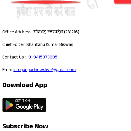
Office Address :
सोनभद्र, उत्तरप्रदेश (231216)
Chief Editer :
Shantanu Kumar Biswas
Contact Us :
+91 9415873885
Email:
info.janpadnewslive@gmail.com
Download App
Subscribe Now