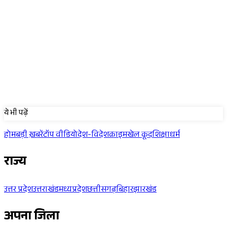
Sponsored
ये भी पढ़ें
होम
बड़ी ख़बरें
टॉप वीडियो
देश-विदेश
क्राइम
खेल कूद
शिक्षा
धर्म
राज्य
उत्तर प्रदेश
उत्तराखंड
मध्यप्रदेश
छत्तीसगढ़
बिहार
झारखंड
अपना जिला