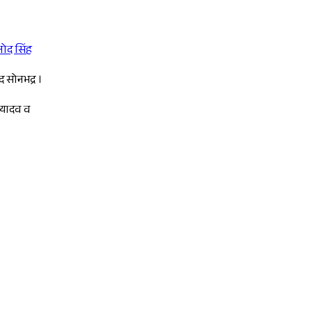
नोद सिंह
Sponsored
 सोनभद्र ।
द यादव व