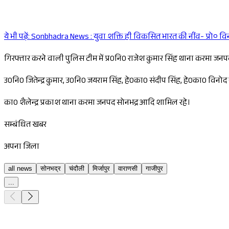
ये भी पढ़ें:
Sonbhadra News : युवा शक्ति ही विकसित भारत की नींव- प्रो० वि
गिरफ्तार करने वाली पुलिस टीम में प्र0नि0 राजेश कुमार सिंह थाना करमा जनपद
उ0नि0 जितेन्द्र कुमार, उ0नि0 जयराम सिंह, हे0का0 संदीप सिंह, हे0का0 विनो
का0 शैलेन्द्र प्रकाश थाना करमा जनपद सोनभद्र आदि शामिल रहे।
सम्बंधित खबर
अपना जिला
all news
सोनभद्र
चंदौली
मिर्जापुर
वाराणसी
गाजीपुर
...