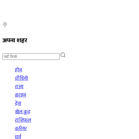
अपना शहर
होम
वीडियो
राज्य
क्राइम
देश
खेल कूद
राशिफल
करियर
धर्म