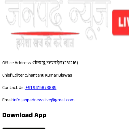
Office Address :
सोनभद्र, उत्तरप्रदेश (231216)
Chief Editer :
Shantanu Kumar Biswas
Contact Us :
+91 9415873885
Email:
info.janpadnewslive@gmail.com
Download App