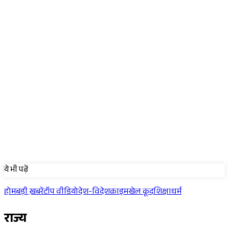
Sponsored
ये भी पढ़ें
होम
बड़ी ख़बरें
टॉप वीडियो
देश-विदेश
क्राइम
खेल कूद
शिक्षा
धर्म
राज्य