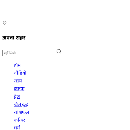
अपना शहर
होम
वीडियो
राज्य
क्राइम
देश
खेल कूद
राशिफल
करियर
धर्म