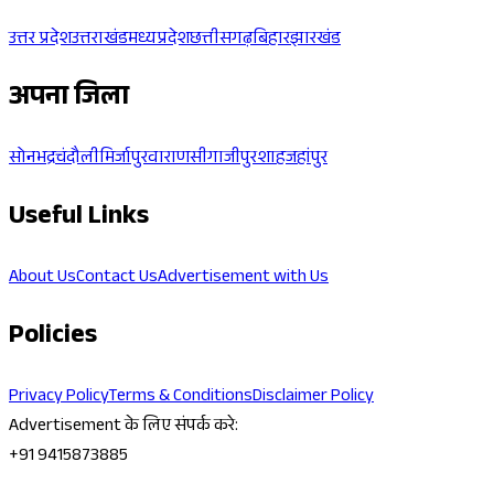
उत्तर प्रदेश
उत्तराखंड
मध्यप्रदेश
छत्तीसगढ़
बिहार
झारखंड
अपना जिला
सोनभद्र
चंदौली
मिर्जापुर
वाराणसी
गाजीपुर
शाहजहांपुर
Useful Links
About Us
Contact Us
Advertisement with Us
Policies
Privacy Policy
Terms & Conditions
Disclaimer Policy
Advertisement के लिए संपर्क करे:
+91 9415873885