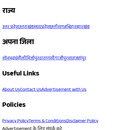
राज्य
उत्तर प्रदेश
उत्तराखंड
मध्यप्रदेश
छत्तीसगढ़
बिहार
झारखंड
अपना जिला
सोनभद्र
चंदौली
मिर्जापुर
वाराणसी
गाजीपुर
शाहजहांपुर
Useful Links
About Us
Contact Us
Advertisement with Us
Policies
Privacy Policy
Terms & Conditions
Disclaimer Policy
Advertisement के लिए संपर्क करे: