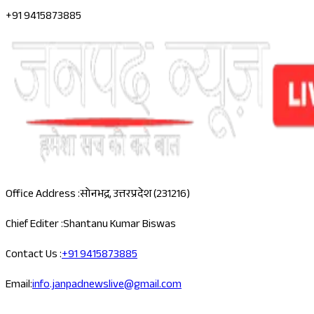
+91 9415873885
Office Address :
सोनभद्र, उत्तरप्रदेश (231216)
Chief Editer :
Shantanu Kumar Biswas
Contact Us :
+91 9415873885
Email:
info.janpadnewslive@gmail.com