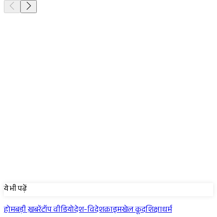
Sponsored
ये भी पढ़ें
होम
बड़ी ख़बरें
टॉप वीडियो
देश-विदेश
क्राइम
खेल कूद
शिक्षा
धर्म