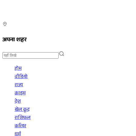
अपना शहर
होम
वीडियो
राज्य
क्राइम
देश
खेल कूद
राशिफल
करियर
धर्म