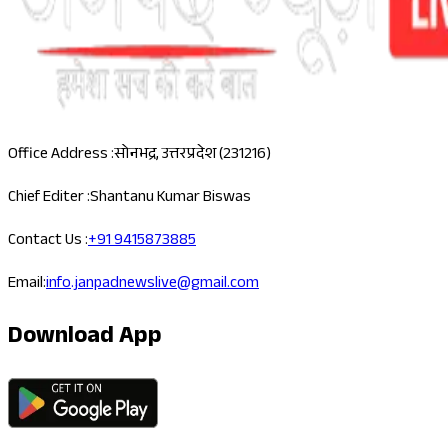
Office Address :
सोनभद्र, उत्तरप्रदेश (231216)
Chief Editer :
Shantanu Kumar Biswas
Contact Us :
+91 9415873885
Email:
info.janpadnewslive@gmail.com
Download App