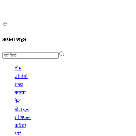
अपना शहर
होम
वीडियो
राज्य
क्राइम
देश
खेल कूद
राशिफल
करियर
धर्म