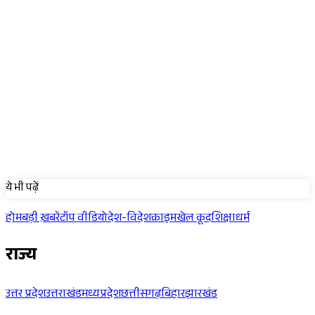
Sponsored
ये भी पढ़ें
होम
बड़ी ख़बरें
टॉप वीडियो
देश-विदेश
क्राइम
खेल कूद
शिक्षा
धर्म
राज्य
उत्तर प्रदेश
उत्तराखंड
मध्यप्रदेश
छत्तीसगढ़
बिहार
झारखंड