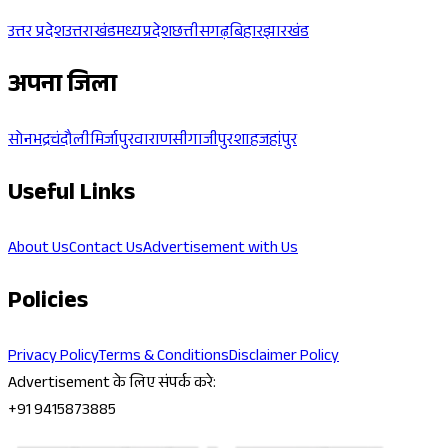
उत्तर प्रदेश
उत्तराखंड
मध्यप्रदेश
छत्तीसगढ़
बिहार
झारखंड
अपना जिला
सोनभद्र
चंदौली
मिर्जापुर
वाराणसी
गाजीपुर
शाहजहांपुर
Useful Links
About Us
Contact Us
Advertisement with Us
Policies
Privacy Policy
Terms & Conditions
Disclaimer Policy
Advertisement के लिए संपर्क करे:
+91 9415873885