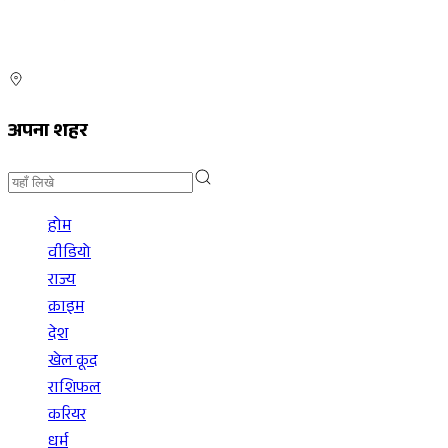
अपना शहर
होम
वीडियो
राज्य
क्राइम
देश
खेल कूद
राशिफल
करियर
धर्म