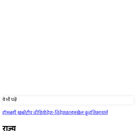
Sponsored
ये भी पढ़ें
होम
बड़ी ख़बरें
टॉप वीडियो
देश-विदेश
क्राइम
खेल कूद
शिक्षा
धर्म
राज्य