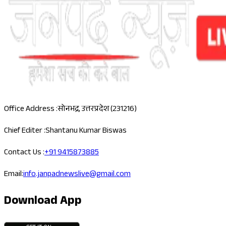
Office Address :
सोनभद्र, उत्तरप्रदेश (231216)
Chief Editer :
Shantanu Kumar Biswas
Contact Us :
+91 9415873885
Email:
info.janpadnewslive@gmail.com
Download App