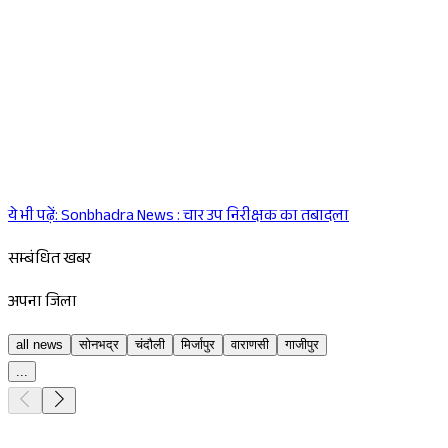
ये भी पढ़ें:
Sonbhadra News : चार उप निरीक्षक का तबादला
Sponsored
सम्बंधित खबर
अपना जिला
all news
सोनभद्र
चंदौली
मिर्जापुर
वाराणसी
गाजीपुर
...