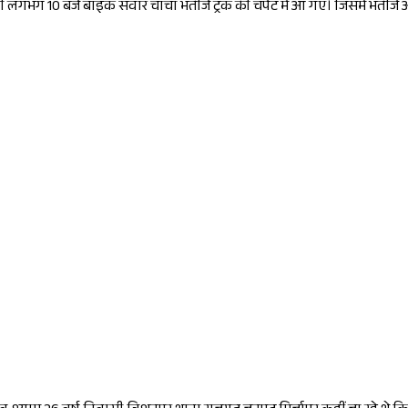
बीती लगभग 10 बजे बाइक सवार चाचा भतीजे ट्रक की चपेट में आ गए। जिसमें भतीजे 
Sponsored