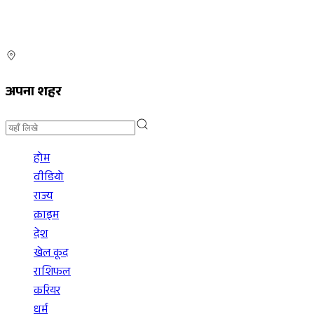
अपना शहर
होम
वीडियो
राज्य
क्राइम
देश
खेल कूद
राशिफल
करियर
धर्म