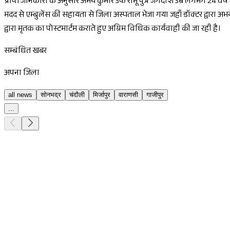
प्राप्त जानकारी के अनुसार अभय कुमार उर्फ रामू पुत्र जगदीश उम्र लगभग 24 वर्ष
मदद से एम्बुलेंस की सहायता से जिला अस्पताल भेजा गया जहाँ डॉक्टर द्वारा अ
द्वारा मृतक का पोस्टमार्टम कराते हुए अग्रिम विधिक कार्यवाही की जा रही है।
सम्बंधित खबर
अपना जिला
all news
सोनभद्र
चंदौली
मिर्जापुर
वाराणसी
गाजीपुर
...