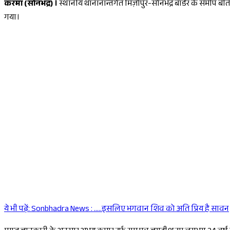
करमा (सोनभद्र) ।
स्थानीय थानानान्तर्गत मिर्ज़ापुर-सोनभद्र बॉर्डर के समीप 
गया।
ये भी पढ़ें:
Sonbhadra News : .....इसलिए भगवान शिव को अति प्रिय है सावन