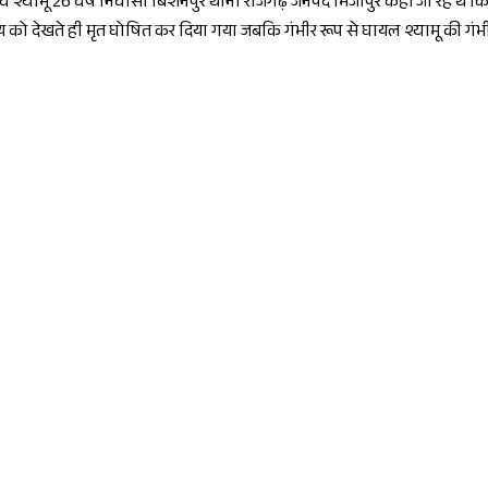
 व श्यामू 26 वर्ष निवासी बिशनपुर थाना राजगढ़ जनपद मिर्जापुर कहीं जा रहे थे क
भय को देखते ही मृत घोषित कर दिया गया जबकि गंभीर रूप से घायल श्यामू की गंभीर