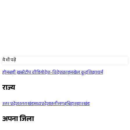
Sponsored
ये भी पढ़ें
होम
बड़ी ख़बरें
टॉप वीडियो
देश-विदेश
क्राइम
खेल कूद
शिक्षा
धर्म
राज्य
उत्तर प्रदेश
उत्तराखंड
मध्यप्रदेश
छत्तीसगढ़
बिहार
झारखंड
अपना जिला