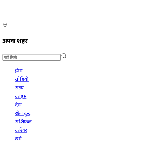
अपना शहर
होम
वीडियो
राज्य
क्राइम
देश
खेल कूद
राशिफल
करियर
धर्म