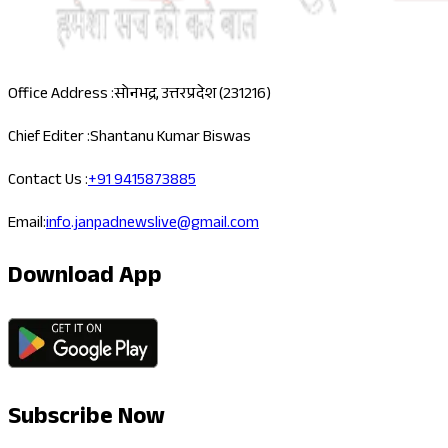
Office Address :
सोनभद्र, उत्तरप्रदेश (231216)
Chief Editer :
Shantanu Kumar Biswas
Contact Us :
+91 9415873885
Email:
info.janpadnewslive@gmail.com
Download App
Subscribe Now