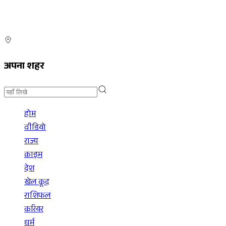
अपना शहर
होम
वीडियो
राज्य
क्राइम
देश
खेल कूद
राशिफल
करियर
धर्म