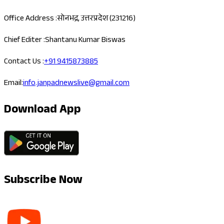
Office Address :
सोनभद्र, उत्तरप्रदेश (231216)
Chief Editer :
Shantanu Kumar Biswas
Contact Us :
+91 9415873885
Email:
info.janpadnewslive@gmail.com
Download App
Subscribe Now