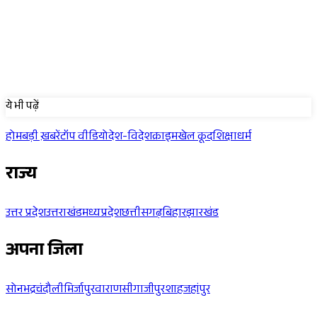
Sponsored
ये भी पढ़ें
होम
बड़ी ख़बरें
टॉप वीडियो
देश-विदेश
क्राइम
खेल कूद
शिक्षा
धर्म
राज्य
उत्तर प्रदेश
उत्तराखंड
मध्यप्रदेश
छत्तीसगढ़
बिहार
झारखंड
अपना जिला
सोनभद्र
चंदौली
मिर्जापुर
वाराणसी
गाजीपुर
शाहजहांपुर