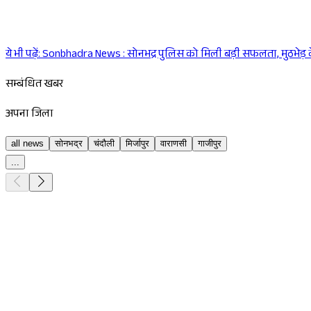
ये भी पढ़ें:
Sonbhadra News : सोनभद्र पुलिस को मिली बड़ी सफलता, मुठभेड़ क
सम्बंधित खबर
अपना जिला
all news
सोनभद्र
चंदौली
मिर्जापुर
वाराणसी
गाजीपुर
...