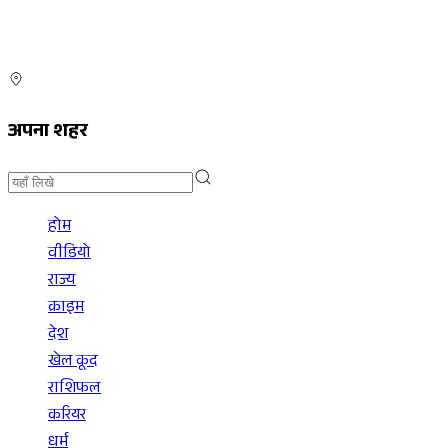
अपना शहर
होम
वीडियो
राज्य
क्राइम
देश
खेल कूद
राशिफल
करियर
धर्म