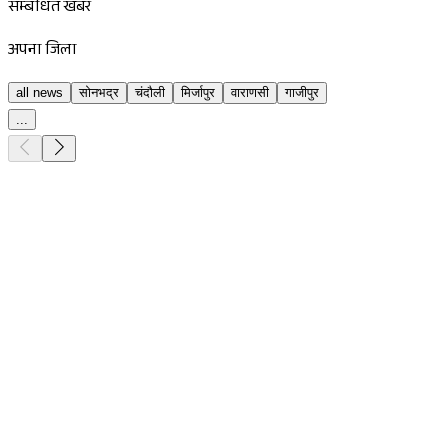
सम्बंधित खबर
अपना जिला
all news
सोनभद्र
चंदौली
मिर्जापुर
वाराणसी
गाजीपुर
...