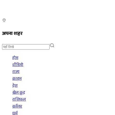
अपना शहर
होम
वीडियो
राज्य
क्राइम
देश
खेल कूद
राशिफल
करियर
धर्म