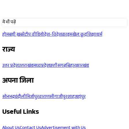
Sponsored
ये भी पढ़ें
होम
बड़ी ख़बरें
टॉप वीडियो
देश-विदेश
क्राइम
खेल कूद
शिक्षा
धर्म
राज्य
उत्तर प्रदेश
उत्तराखंड
मध्यप्रदेश
छत्तीसगढ़
बिहार
झारखंड
अपना जिला
सोनभद्र
चंदौली
मिर्जापुर
वाराणसी
गाजीपुर
शाहजहांपुर
Useful Links
About Us
Contact Us
Advertisement with Us