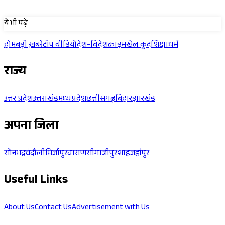
Sponsored
ये भी पढ़ें
होम
बड़ी ख़बरें
टॉप वीडियो
देश-विदेश
क्राइम
खेल कूद
शिक्षा
धर्म
राज्य
उत्तर प्रदेश
उत्तराखंड
मध्यप्रदेश
छत्तीसगढ़
बिहार
झारखंड
अपना जिला
सोनभद्र
चंदौली
मिर्जापुर
वाराणसी
गाजीपुर
शाहजहांपुर
Useful Links
About Us
Contact Us
Advertisement with Us