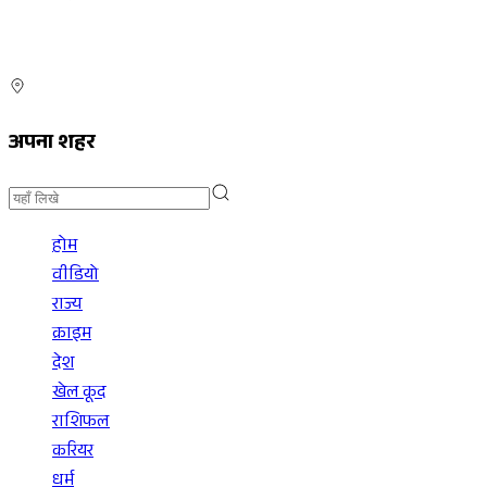
अपना शहर
होम
वीडियो
राज्य
क्राइम
देश
खेल कूद
राशिफल
करियर
धर्म