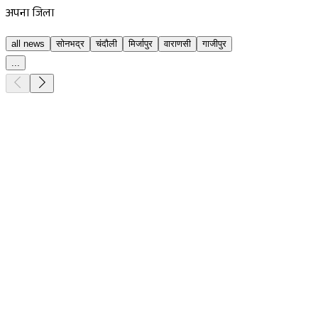
अपना जिला
all news
सोनभद्र
चंदौली
मिर्जापुर
वाराणसी
गाजीपुर
...