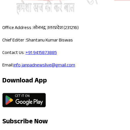
Office Address :
सोनभद्र, उत्तरप्रदेश (231216)
Chief Editer :
Shantanu Kumar Biswas
Contact Us :
+91 9415873885
Email:
info.janpadnewslive@gmail.com
Download App
Subscribe Now