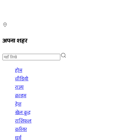
अपना शहर
होम
वीडियो
राज्य
क्राइम
देश
खेल कूद
राशिफल
करियर
धर्म