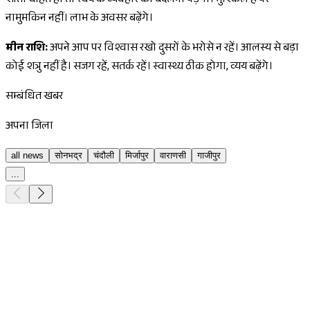
शांती चाहते हो तो स्वयं के व्यवहार को बदलना पड़ेगा। मुश्किल है पर
नामुमकिन नहीं। लाभ के अवसर बढ़ेंगे।
मीन राशि:
अपने आप पर विश्वास रखो दुसरों के भरोसे न रहें। आलस्य से बड़ा
कोई शत्रु नहीं है। सजग रहें, सतर्क रहें। स्वास्थ्य ठीक होगा, व्यय बढ़ेंगे।
सम्बंधित खबर
अपना जिला
all news
सोनभद्र
चंदौली
मिर्जापुर
वाराणसी
गाजीपुर
...