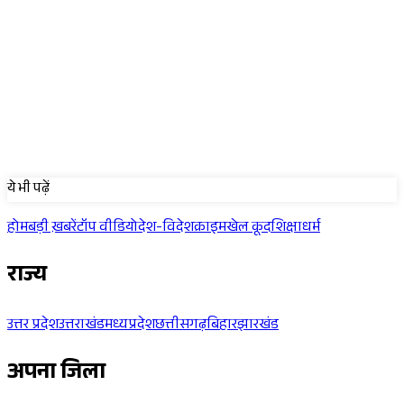
Sponsored
ये भी पढ़ें
होम
बड़ी ख़बरें
टॉप वीडियो
देश-विदेश
क्राइम
खेल कूद
शिक्षा
धर्म
राज्य
उत्तर प्रदेश
उत्तराखंड
मध्यप्रदेश
छत्तीसगढ़
बिहार
झारखंड
अपना जिला