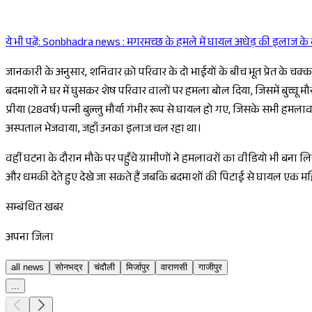
ये भी पढ़ें:
Sonbhadra news : मगरमच्छ के हमले में घायल अधेड़ की इलाज के द
जानकारी के अनुसार, शनिवार क़ो परिवार के दो भाईयों के बीच भूत प्रेत के चक्कर
बदमाशों ने घर में घुसकर शेष परिवार वालों पर हमला बोल दिया, जिसमें बुच्चू मौर्या (65वर्ष)
प्रीया (28वर्ष) पत्नी बुल्लु मौर्या गंभीर रूप से घायल हो गए, जिसके सभी ह
अस्पताल भेजवाया, जहाँ उनका इलाज चल रहा था।
वहीं घटना के दौरान मौके पर पहुँचे ग्रामीणों ने हमलावरों का वीडियो भी बना ल
और धमकी देते हुए देखे जा सकते हैं जबकि बदमाशों की पिटाई से घायल एक म
सम्बंधित खबर
अपना जिला
all news
सोनभद्र
चंदौली
मिर्जापुर
वाराणसी
गाजीपुर
...