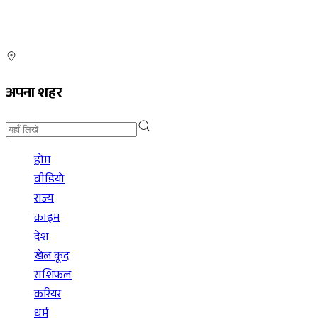
अपना शहर
होम
वीडियो
राज्य
क्राइम
देश
खेल कूद
राशिफल
करियर
धर्म