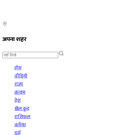
अपना शहर
होम
वीडियो
राज्य
क्राइम
देश
खेल कूद
राशिफल
करियर
धर्म