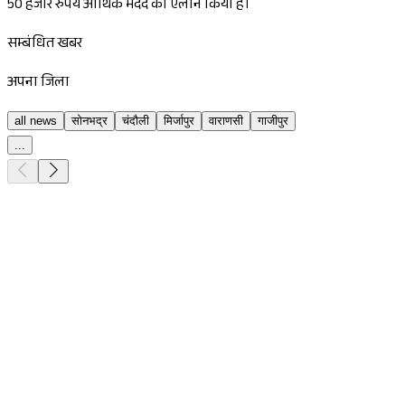
50 हजार रुपये आर्थिक मदद का ऐलान किया है।
सम्बंधित खबर
अपना जिला
all news
सोनभद्र
चंदौली
मिर्जापुर
वाराणसी
गाजीपुर
...