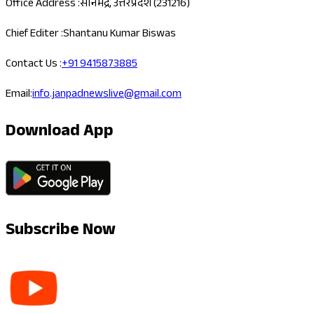
Office Address :
सोनभद्र, उत्तरप्रदेश (231216)
Chief Editer :
Shantanu Kumar Biswas
Contact Us :
+91 9415873885
Email:
info.janpadnewslive@gmail.com
Download App
Subscribe Now