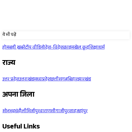
Sponsored
ये भी पढ़ें
होम
बड़ी ख़बरें
टॉप वीडियो
देश-विदेश
क्राइम
खेल कूद
शिक्षा
धर्म
राज्य
उत्तर प्रदेश
उत्तराखंड
मध्यप्रदेश
छत्तीसगढ़
बिहार
झारखंड
अपना जिला
सोनभद्र
चंदौली
मिर्जापुर
वाराणसी
गाजीपुर
शाहजहांपुर
Useful Links